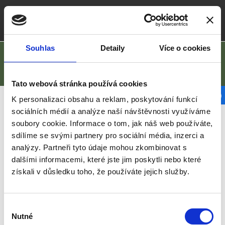
Vytvořeno na
Webmium
local_post_office
phone
info@domkyzdreva.cz
+420 732 401 689
POPTÁVKA
Souhlas
Detaily
Více o cookies
Tato webová stránka používá cookies
K personalizaci obsahu a reklam, poskytování funkcí
sociálních médií a analýze naší návštěvnosti využíváme
soubory cookie. Informace o tom, jak náš web používáte,
sdílíme se svými partnery pro sociální média, inzerci a
analýzy. Partneři tyto údaje mohou zkombinovat s
dalšími informacemi, které jste jim poskytli nebo které
získali v důsledku toho, že používáte jejich služby.
Výběr
Nutné
souhlasu