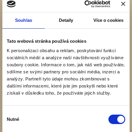
Souhlas
Detaily
Více o cookies
Tato webová stránka používá cookies
K personalizaci obsahu a reklam, poskytování funkcí
sociálních médií a analýze naší návštěvnosti využíváme
soubory cookie. Informace o tom, jak náš web používáte,
Rozdělení místnosti :
sdílíme se svými partnery pro sociální média, inzerci a
analýzy. Partneři tyto údaje mohou zkombinovat s
Přízemí :
dalšími informacemi, které jste jim poskytli nebo které
získali v důsledku toho, že používáte jejich služby.
1 Kuchyň s obývacím pokojem – 29,2 m2
2 WC – 5,6 m2
3 Koupelna - 3,14 m2
Výběr
Nutné
souhlasu