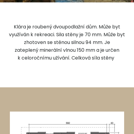
Klára je roubený dvoupodlažní dům. Může byt
využíván k rekreaci. Sila stěny je 70 mm. Může byt
zhotoven se stěnou silnou 94 mm. Je
zateplený minerální vlnou 150 mm a je určen
k celoročnímu užívání. Celková síla stěny