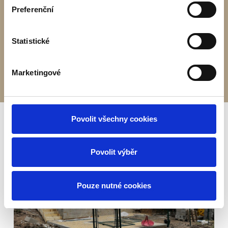
Podkroví :
Preferenční
1 pokoj – 14,61 m2
2 pokoj – 14,61 m2
Statistické
WC – 0,92m
Marketingové
Povolit všechny cookies
Povolit výběr
Pouze nutné cookies