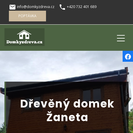
local_post_office
phone
info@domkyzdreva.cz
+420 732 401 689
POPTÁVKA
Dřevěný domek
Žaneta