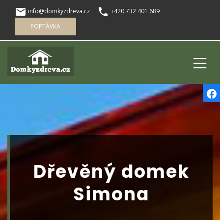
local_post_office
phone
info@domkyzdreva.cz
+420 732 401 689
POPTÁVKA
Dřevěný domek
Simona