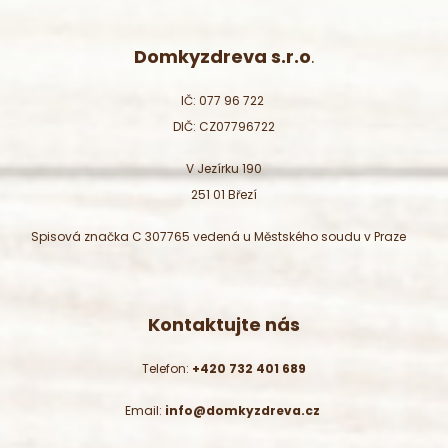
Domkyzdreva s.r.o
.
IČ: 077 96 722
DIČ: CZ07796722
V Jezírku 190
251 01 Březí
Spisová značka C 307765 vedená u Městského soudu v Praze
Kontaktujte nás
Telefon:
+420 732 401 689
Email:
info@domkyzdreva.cz