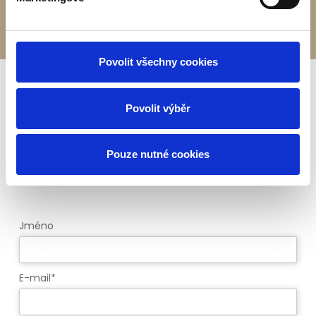
Povolit všechny cookies
Povolit výběr
Rádi zodpovíme Vaše
dotazy
Pouze nutné cookies
Jméno
E-mail*