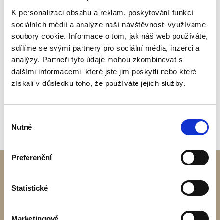
450
K personalizaci obsahu a reklam, poskytování funkcí
Základní cena
000 Kč
sociálních médií a analýze naší návštěvnosti využíváme
soubory cookie. Informace o tom, jak náš web používáte,
Se zateplením střechy a podlahy 10 cm
499
sdílíme se svými partnery pro sociální média, inzerci a
minerální vlnou
000 Kč
analýzy. Partneři tyto údaje mohou zkombinovat s
Se zateplením střechy, stěn a podlahy 10
623 500
dalšími informacemi, které jste jim poskytli nebo které
cm minerální vlnou
Kč
získali v důsledku toho, že používáte jejich služby.
*
Ceny bez DPH a dopravy
Výběr
Nutné
souhlasu
Preferenční
Statistické
Marketingové