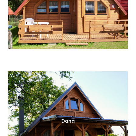
Dřevěné rekreační chaty - Tomáš 2
Dispozice: 64,75 m²
Podkroví: 27,92m²
Terasa: 14,2 m²
VÍCE INFORMACÍ
Dana