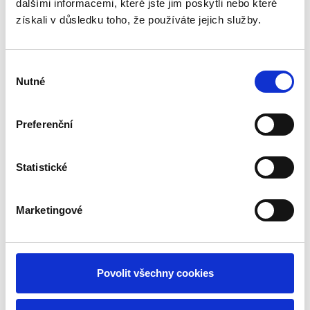
dalšími informacemi, které jste jim poskytli nebo které
získali v důsledku toho, že používáte jejich služby.
Výběr
Nutné
souhlasu
Dřevěné rekreační chaty - Michal R
Preferenční
Dispozice: 90 m²
Terasa: 15 m²
Rozměry: 500 x 700 cm
Statistické
VÍCE INFORMACÍ
Marketingové
Stodola ,,Modern"
Povolit všechny cookies