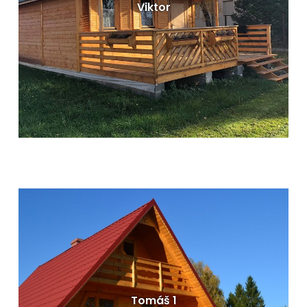
Viktor
Dřevěné rekreační chaty - Viktor
Dispozice: 84,5 m²
Terasa: 15m²
Rozměry: 500x 600 cm
VÍCE INFORMACÍ
Tomáš 1