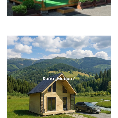
Dřevěné rekreační chaty - Hubert
Dispozice: 110 m²
Rozměry: 10500 x 600 cm
VÍCE INFORMACÍ
Soňa ,,Modern"