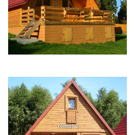
Dřevěné rekreační chaty - Tomáš 1
Dispozice: 62 m²
Terasa: 6,50 m²
Rozměry: 650 x 550 cm
VÍCE INFORMACÍ
Tomáš 2