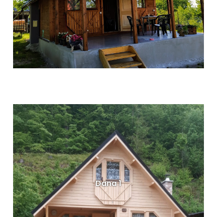
Dřevěné rekreační chaty - Dana
Dispozice: 78 m²
Rozměry: 650 x 550 cm
VÍCE INFORMACÍ
Dana 1