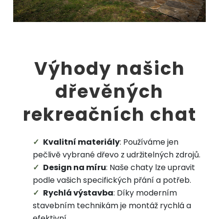
Dřevěné rekreační chaty - Michal Modern
Výhody našich
Dispozice: 88 m²
Rozměry: 550 x 800 cm
dřevěných
VÍCE INFORMACÍ
rekreačních chat
Kvalitní materiály
: Používáme jen
pečlivě vybrané dřevo z udržitelných zdrojů.
Design na míru
: Naše chaty lze upravit
podle vašich specifických přání a potřeb.
Rychlá výstavba
: Díky moderním
stavebním technikám je montáž rychlá a
efektivní.