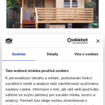
Dřevěné rekreační chaty - Dana 1
Dispozice: 64,75 m²
Souhlas
Detaily
Více o cookies
Terasa: 12,66 m²
Rozměry: 650 x 550 cm
VÍCE INFORMACÍ
Tato webová stránka používá cookies
K personalizaci obsahu a reklam, poskytování funkcí
Michal R
sociálních médií a analýze naší návštěvnosti využíváme
soubory cookie. Informace o tom, jak náš web používáte,
sdílíme se svými partnery pro sociální média, inzerci a
analýzy. Partneři tyto údaje mohou zkombinovat s