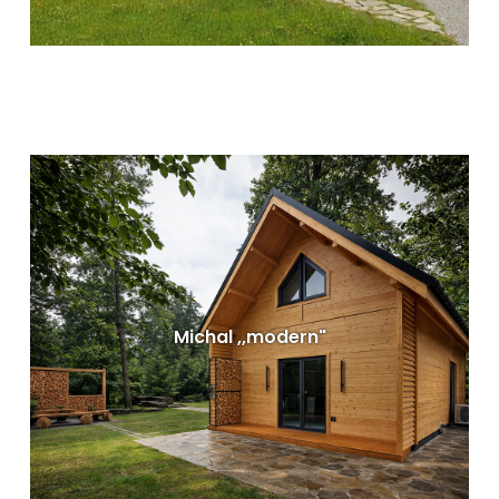
Dřevěné rekreační chaty - Soňa-Modern
Dispozice: 50 m²
Rozměry: 450 x 550 cm
VÍCE INFORMACÍ
Michal ,,modern"