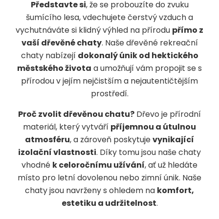
Představte si
, že se probouzíte do zvuku
šumícího lesa, vdechujete čerstvý vzduch a
vychutnáváte si klidný výhled na přírodu
přímo z
vaší dřevěné chaty
. Naše dřevěné rekreační
chaty nabízejí
dokonalý únik od hektického
městského života
a umožňují vám propojit se s
přírodou v jejím nejčistším a nejautentičtějším
prostředí.
Proč zvolit dřevěnou chatu?
Dřevo je přírodní
materiál, který vytváří
příjemnou a útulnou
atmosféru
, a zároveň poskytuje
vynikající
izolační vlastnosti
. Díky tomu jsou naše chaty
vhodné
k celoročnímu užívání
, ať už hledáte
místo pro letní dovolenou nebo zimní únik. Naše
chaty jsou navrženy s ohledem na
komfort,
estetiku a udržitelnost
.