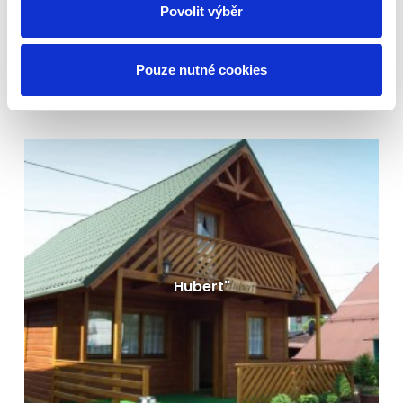
Povolit výběr
Pouze nutné cookies
Dřevěné rekreační chaty - Stodola
Modern
Dispozice: 70 m²
Rozměry: 700 x 500 cm
VÍCE INFORMACÍ
Hubert"