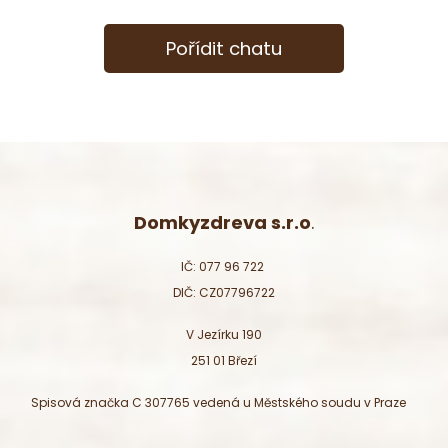
Pořídit chatu
Domkyzdreva s.r.o
.
IČ: 077 96 722
DIČ: CZ07796722
V Jezírku 190
251 01 Březí
Spisová značka C 307765 vedená u Městského soudu v Praze