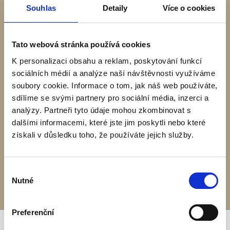
Souhlas
Detaily
Více o cookies
Rozdělení místností:
Tato webová stránka používá cookies
Přízemí :
K personalizaci obsahu a reklam, poskytování funkcí
Terasa – 15 m2
sociálních médií a analýze naší návštěvnosti využíváme
Obývací pokoj s Kuchyní – 24,3 m2
soubory cookie. Informace o tom, jak náš web používáte,
Koupelna + WC – 3,8 m2
sdílíme se svými partnery pro sociální média, inzerci a
analýzy. Partneři tyto údaje mohou zkombinovat s
Podkroví:
dalšími informacemi, které jste jim poskytli nebo které
Pokoj 1 – 10,8 m2
získali v důsledku toho, že používáte jejich služby.
Pokoj 2 – 15,6 m2
Balkon – 4,5 m2
Výběr
Nutné
souhlasu
Preferenční