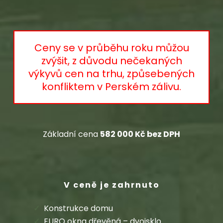
Ceny se v průběhu roku můžou
zvýšit, z důvodu nečekaných
výkyvů cen na trhu, způsebených
konfliktem v Perském zálivu.
Základní cena
582 000 Kč bez DPH
V ceně je zahrnuto
Konstrukce domu
EURO okna dřevěná – dvojsklo