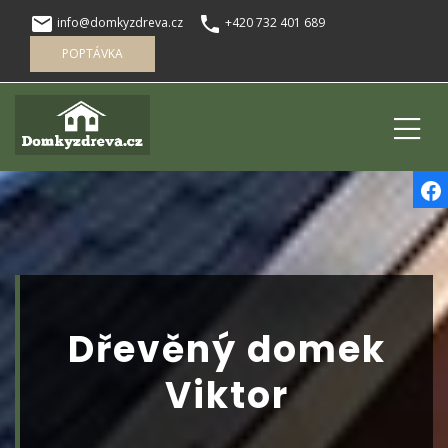
local_post_office
phone
info@domkyzdreva.cz
+420 732 401 689
POPTÁVKA
Dřevěný domek
Viktor