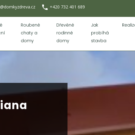
phone
o@domkyzdreva.cz
+420 732 401 689
é
Roubené
Dřevěné
Jak
Reali
ční
chaty a
rodinné
probíhá
domy
domy
stavba
iana