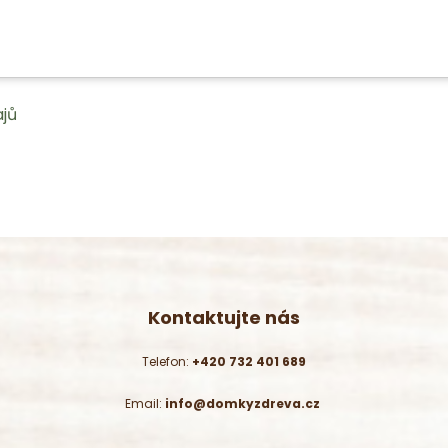
jů
Kontaktujte nás
Telefon:
+420 732 401 689
Email:
info@domkyzdreva.cz