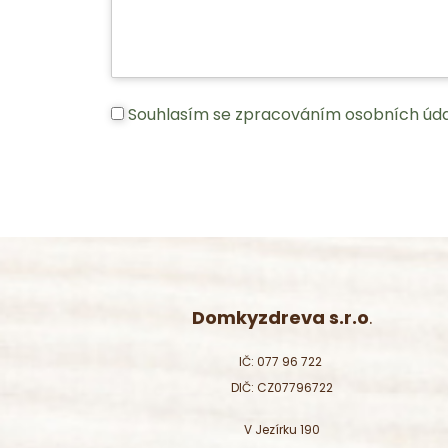
Souhlasím se zpracováním osobních úda
Domkyzdreva s.r.o
.
IČ: 077 96 722
DIČ: CZ07796722
V Jezírku 190