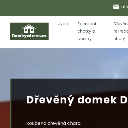
local_post_office
inf
Úvod
Zahradní
Dřevěn
chatky a
rekrea
domky
chaty
Dřevěný domek D
Roubená dřevěná chata